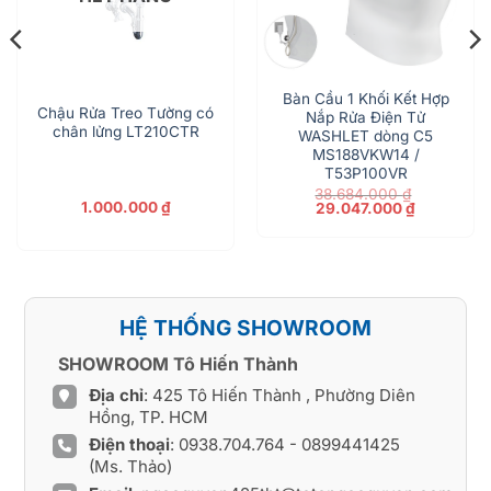
Bàn Cầu 1 Khối Kết Hợp
Chậu Rửa Treo Tường có
Nắp Rửa Điện Tử
chân lửng LT210CTR
WASHLET dòng C5
MS188VKW14 /
T53P100VR
38.684.000
₫
Giá
Giá
1.000.000
₫
29.047.000
₫
gốc
hiện
là:
tại
38.684.000 ₫.
là:
29.047.000
HỆ THỐNG SHOWROOM
SHOWROOM Tô Hiến Thành
Địa chỉ
: 425 Tô Hiến Thành , Phường Diên
Hồng, TP. HCM
Điện thoại
:
0938.704.764
-
0899441425
(Ms. Thảo)