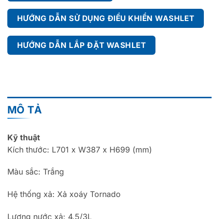
HƯỚNG DẪN SỬ DỤNG ĐIỀU KHIỂN WASHLET
HƯỚNG DẪN LẮP ĐẶT WASHLET
MÔ TẢ
Kỹ thuật
Kích thước: L701 x W387 x H699 (mm)
Màu sắc: Trắng
Hệ thống xả: Xả xoáy Tornado
Lượng nước xả: 4.5/3L