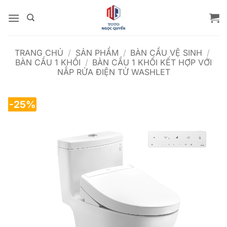
Bỏ
qua
nội
dung
TRANG CHỦ
/
SẢN PHẨM
/
BÀN CẦU VỆ SINH
/
BÀN CẦU 1 KHỐI
/
BÀN CẦU 1 KHỐI KẾT HỢP VỚI
NẮP RỬA ĐIỆN TỬ WASHLET
-25%