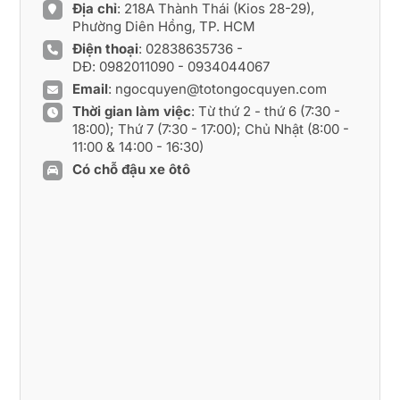
Địa chỉ
: 218A Thành Thái (Kios 28-29),
Phường Diên Hồng, TP. HCM
Điện thoại
:
02838635736
-
DĐ:
0982011090
-
0934044067
Email
:
ngocquyen@totongocquyen.com
Thời gian làm việc
: Từ thứ 2 - thứ 6 (7:30 -
18:00); Thứ 7 (7:30 - 17:00); Chủ Nhật (8:00 -
11:00 & 14:00 - 16:30)
Có chỗ đậu xe ôtô