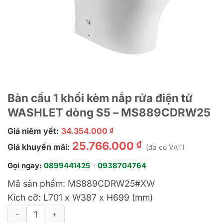
Bàn cầu 1 khối kèm nắp rửa điện tử
WASHLET dòng S5 – MS889CDRW25
Giá niêm yết:
34.354.000
₫
₫
25.766.000
Giá khuyến mãi:
(đã có VAT)
Gọi ngay:
0899441425
-
0938704764
Mã sản phẩm:
MS889CDRW25#XW
Kích cỡ:
L701 x W387 x H699 (mm)
Bàn cầu 1 khối kèm nắp rửa điện tử WASHLET dòng S5 – MS8