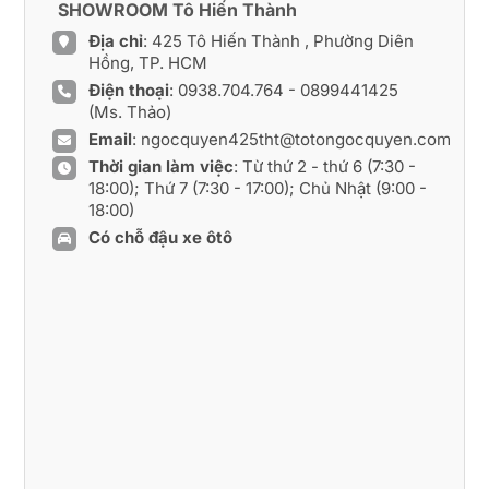
SHOWROOM Tô Hiến Thành
Địa chỉ
: 425 Tô Hiến Thành , Phường Diên
Hồng, TP. HCM
Điện thoại
:
0938.704.764
-
0899441425
(Ms. Thảo)
Email
:
ngocquyen425tht@totongocquyen.com
Thời gian làm việc
: Từ thứ 2 - thứ 6 (7:30 -
18:00); Thứ 7 (7:30 - 17:00); Chủ Nhật (9:00 -
18:00)
Có chỗ đậu xe ôtô