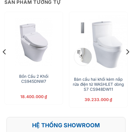
SẢN PHẨM TƯƠNG TỰ
Bồn Cầu 2 Khối
Bàn cầu hai khối kèm nắp
CS945DNW7
rửa điện tử WASHLET dòng
S7 CS948DW11
18.400.000
₫
39.233.000
₫
HỆ THỐNG SHOWROOM