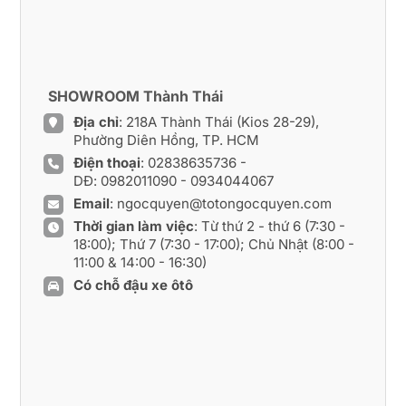
SHOWROOM Thành Thái
Địa chỉ
: 218A Thành Thái (Kios 28-29),
Phường Diên Hồng, TP. HCM
Điện thoại
:
02838635736
-
DĐ:
0982011090
-
0934044067
Email
:
ngocquyen@totongocquyen.com
Thời gian làm việc
: Từ thứ 2 - thứ 6 (7:30 -
18:00); Thứ 7 (7:30 - 17:00); Chủ Nhật (8:00 -
11:00 & 14:00 - 16:30)
Có chỗ đậu xe ôtô