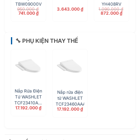
TBW09000V
YH408RV
950.000
₫
3.643.000
₫
1.090.000
₫
iá
Giá
Giá
Giá
Giá
741.000
₫
872.000
₫
iện
gốc
hiện
gốc
hiện
ại
là:
tại
là:
tại
à:
950.000 ₫.
là:
1.090.000 ₫.
là:
92.000 ₫.
741.000 ₫.
872.000 
🔧 PHỤ KIỆN THAY THẾ
Nắp Rửa Điện
Nắp rửa điện
Tử WASHLET
tử WASHLET
TCF23410AAA
TCF23460AAA
17.192.000
₫
Dòng C2
17.192.000
₫