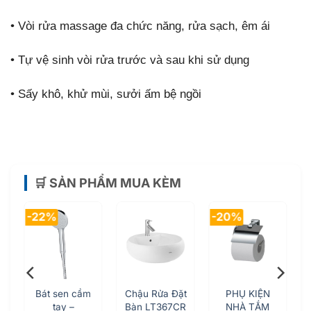
•
Vòi rửa massage đa chức năng, rửa sạch, êm ái
•
Tự vệ sinh vòi rửa trước và sau khi sử dụng
•
Sấy khô, khử mùi, sưởi ấm bệ ngồi
🛒 SẢN PHẨM MUA KÈM
-22%
-20%
-
t
Bát sen cầm
Chậu Rửa Đặt
PHỤ KIỆN
tay –
Bàn LT367CR
NHÀ TẮM