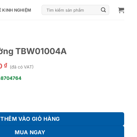
Tìm
Ẻ KINH NGHIỆM
kiếm:
ường TBW01004A
₫
00
(đã có VAT)
38704764
4A số lượng
THÊM VÀO GIỎ HÀNG
MUA NGAY