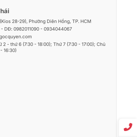
hái
i (Kios 28-29), Phường Diên Hồng, TP. HCM
6
- DĐ:
0982011090
-
0934044067
gocquyen.com
ứ 2 - thứ 6 (7:30 - 18:00); Thứ 7 (7:30 - 17:00); Chủ
- 16:30)