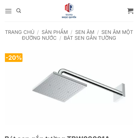
Bỏ
qua
nội
dung
TRANG CHỦ
/
SẢN PHẨM
/
SEN ÂM
/
SEN ÂM MỘT
ĐƯỜNG NƯỚC
/
BÁT SEN GẮN TƯỜNG
-20%