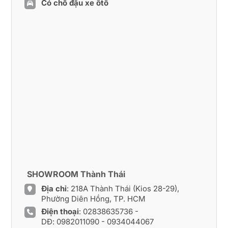
Có chỗ đậu xe ôtô
SHOWROOM Thành Thái
Địa chỉ
: 218A Thành Thái (Kios 28-29),
Phường Diên Hồng, TP. HCM
Điện thoại
:
02838635736
-
DĐ:
0982011090
-
0934044067