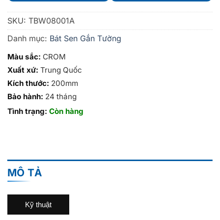
SKU:
TBW08001A
Danh mục:
Bát Sen Gắn Tường
Màu sắc:
CROM
Xuất xứ:
Trung Quốc
Kích thước:
200mm
Bảo hành:
24 tháng
Tình trạng:
Còn hàng
MÔ TẢ
Kỹ thuật