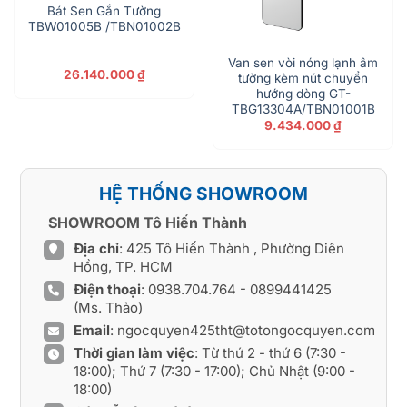
Bát Sen Gắn Tường
TBW01005B /TBN01002B
Van sen vòi nóng lạnh âm
26.140.000
₫
tường kèm nút chuyển
hướng dòng GT-
TBG13304A/TBN01001B
9.434.000
₫
HỆ THỐNG SHOWROOM
SHOWROOM Tô Hiến Thành
Địa chỉ
: 425 Tô Hiến Thành , Phường Diên
Hồng, TP. HCM
Điện thoại
:
0938.704.764
-
0899441425
(Ms. Thảo)
Email
:
ngocquyen425tht@totongocquyen.com
Thời gian làm việc
: Từ thứ 2 - thứ 6 (7:30 -
18:00); Thứ 7 (7:30 - 17:00); Chủ Nhật (9:00 -
18:00)