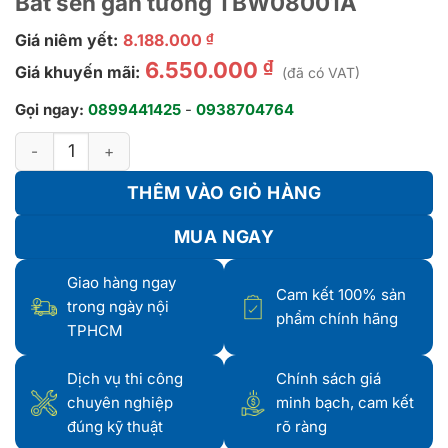
Bát sen gắn tường TBW08001A
Giá niêm yết:
8.188.000
₫
₫
6.550.000
Giá khuyến mãi:
(đã có VAT)
Gọi ngay:
0899441425
-
0938704764
Bát sen gắn tường TBW08001A số lượng
THÊM VÀO GIỎ HÀNG
MUA NGAY
Giao hàng ngay
Cam kết 100% sản
trong ngày nội
phẩm chính hãng
TPHCM
Dịch vụ thi công
Chính sách giá
chuyên nghiệp
minh bạch, cam kết
đúng kỹ thuật
rõ ràng