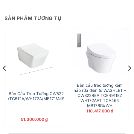
SẢN PHẨM TƯƠNG TỰ
Bàn cầu treo tường kèm
nắp rửa điện tử WASHLET –
Bồn Cầu Treo Tường CW522A
CW822REA TCF4911EZ
/TC512A/WH172A/MB171M#SS
WH172AAT TCA464
MB176G#WH
118.417.000
₫
51.300.000
₫