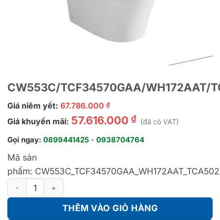
CW553C/TCF34570GAA/WH172AAT/T
Giá niêm yết:
67.786.000
₫
₫
57.616.000
Giá khuyến mãi:
(đã có VAT)
Gọi ngay:
0899441425
-
0938704764
Mã sản
phẩm:
CW553C_TCF34570GAA_WH172AAT_TCA502
CW553C/TCF34570GAA/WH172AAT/TCA502/MB175M#SS số
THÊM VÀO GIỎ HÀNG