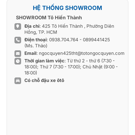
HỆ THỐNG SHOWROOM
SHOWROOM Tô Hiến Thành
Địa chỉ
: 425 Tô Hiến Thành , Phường Diên
Hồng, TP. HCM
Điện thoại
:
0938.704.764
-
0899441425
(Ms. Thảo)
Email
:
ngocquyen425tht@totongocquyen.com
Thời gian làm việc
: Từ thứ 2 - thứ 6 (7:30 -
18:00); Thứ 7 (7:30 - 17:00); Chủ Nhật (9:00 -
18:00)
Có chỗ đậu xe ôtô