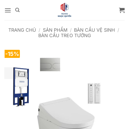
Bỏ
qua
nội
dung
TRANG CHỦ
/
SẢN PHẨM
/
BÀN CẦU VỆ SINH
/
BÀN CẦU TREO TƯỜNG
-15%