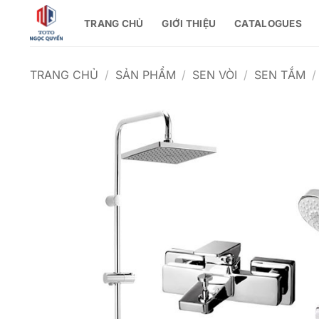
Bỏ
TRANG CHỦ
GIỚI THIỆU
CATALOGUES
qua
nội
dung
TRANG CHỦ
/
SẢN PHẨM
/
SEN VÒI
/
SEN TẮM
/