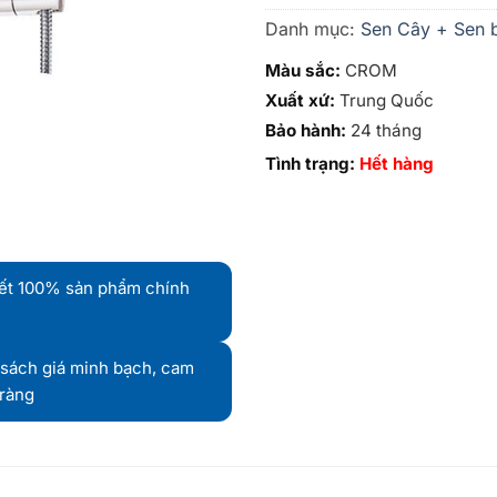
Danh mục:
Sen Cây + Sen 
Màu sắc:
CROM
Xuất xứ:
Trung Quốc
Bảo hành:
24 tháng
Tình trạng:
Hết hàng
ết 100% sản phẩm chính
sách giá minh bạch, cam
 ràng