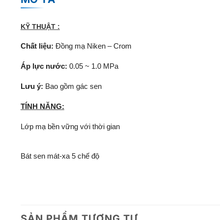
KỸ THUẬT :
Chất liệu:
Đồng mạ Niken – Crom
Áp lực nước:
0.05 ~ 1.0 MPa
Lưu ý:
Bao gồm gác sen
TÍNH NĂNG:
Lớp mạ bền vững với thời gian
Bát sen mát-xa 5 chế độ
SẢN PHẨM TƯƠNG TỰ