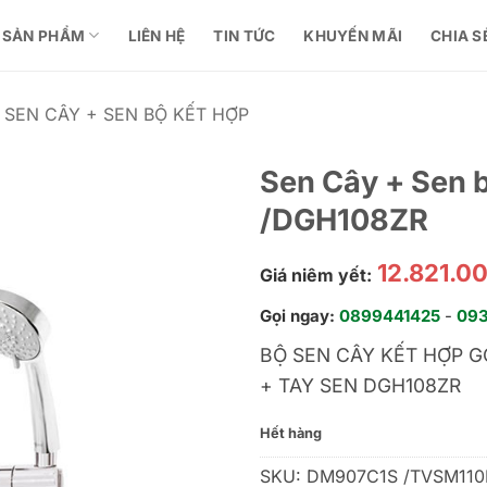
SẢN PHẨM
LIÊN HỆ
TIN TỨC
KHUYẾN MÃI
CHIA S
SEN CÂY + SEN BỘ KẾT HỢP
Sen Cây + Sen
/DGH108ZR
12.821.0
Giá niêm yết:
Gọi ngay:
0899441425
-
09
BỘ SEN CÂY KẾT HỢP G
+ TAY SEN DGH108ZR
Hết hàng
SKU:
DM907C1S /TVSM110