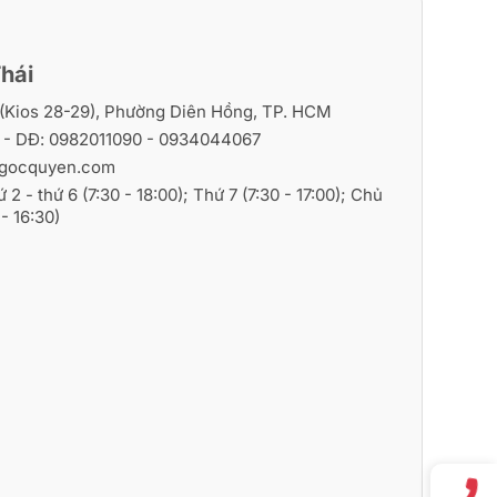
hái
i (Kios 28-29), Phường Diên Hồng, TP. HCM
6
- DĐ:
0982011090
-
0934044067
gocquyen.com
ứ 2 - thứ 6 (7:30 - 18:00); Thứ 7 (7:30 - 17:00); Chủ
- 16:30)