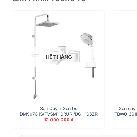
HẾT HÀNG
Sen Cây + Sen bộ
Sen cây 
DM907C1S/TVSM110RUR /DGH108ZR
TBW01301
12.090.000
₫