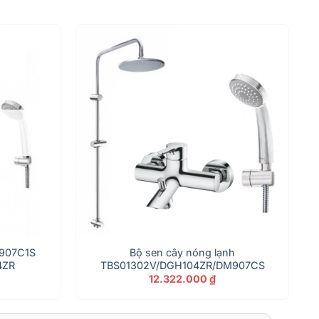
M907C1S
Bộ sen cây nóng lạnh
4ZR
TBS01302V/DGH104ZR/DM907CS
12.322.000
₫