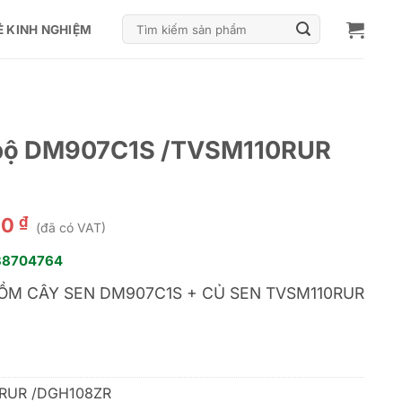
Tìm
Ẻ KINH NGHIỆM
kiếm:
 bộ DM907C1S /TVSM110RUR
₫
00
(đã có VAT)
38704764
ỒM CÂY SEN DM907C1S + CỦ SEN TVSM110RUR
RUR /DGH108ZR