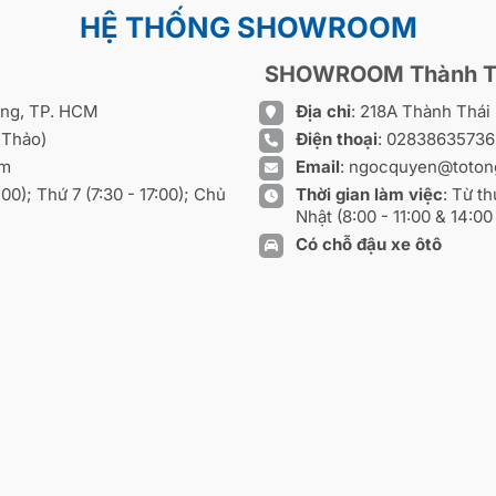
HỆ THỐNG SHOWROOM
SHOWROOM Thành T
ồng, TP. HCM
Địa chỉ
: 218A Thành Thá
 Thảo)
Điện thoại
:
0283863573
om
Email
:
ngocquyen@toton
8:00); Thứ 7 (7:30 - 17:00); Chủ
Thời gian làm việc
: Từ th
Nhật (8:00 - 11:00 & 14:00 
Có chỗ đậu xe ôtô