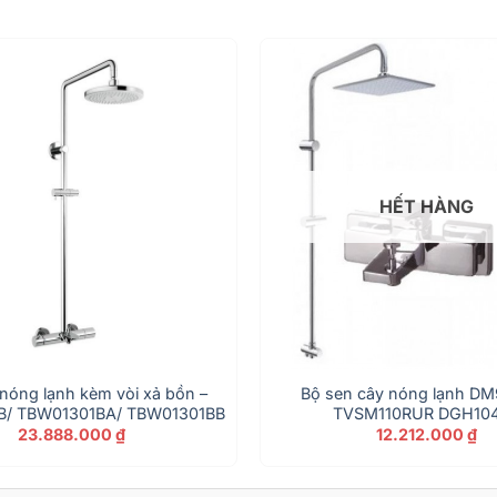
HẾT HÀNG
nóng lạnh kèm vòi xả bồn –
Bộ sen cây nóng lạnh D
B/ TBW01301BA/ TBW01301BB
TVSM110RUR DGH10
23.888.000
₫
12.212.000
₫