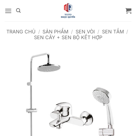
Bỏ
qua
nội
dung
TRANG CHỦ
/
SẢN PHẨM
/
SEN VÒI
/
SEN TẮM
/
SEN CÂY + SEN BỘ KẾT HỢP