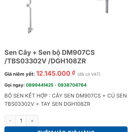
Sen Cây + Sen bộ DM907CS
/TBS03302V /DGH108ZR
₫
12.145.000
Giá niêm yết:
(đã có VAT)
Gọi ngay:
0899441425
-
0938704764
BỘ SEN KẾT HỢP : CÂY SEN DM907CS + CỦ SEN
TBS03302V + TAY SEN DGH108ZR
Sen Cây + Sen bộ DM907CS /TBS03302V /DGH108ZR số lượn