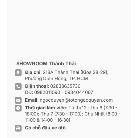
SHOWROOM Thành Thái
Địa chỉ
: 218A Thành Thái (Kios 28-29),
Phường Diên Hồng, TP. HCM
Điện thoại
:
02838635736
-
DĐ:
0982011090
-
0934044067
Email
:
ngocquyen@totongocquyen.com
Thời gian làm việc
: Từ thứ 2 - thứ 6 (7:30 -
18:00); Thứ 7 (7:30 - 17:00); Chủ Nhật (8:00 -
11:00 & 14:00 - 16:30)
Có chỗ đậu xe ôtô