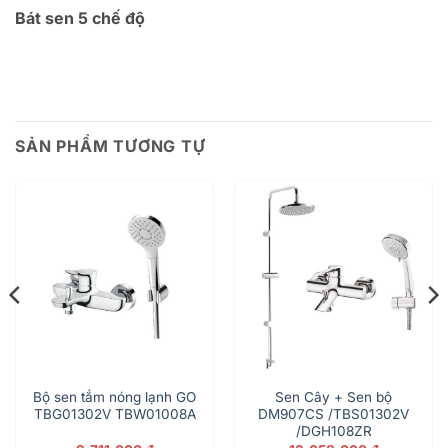
Bát sen 5 chế độ
SẢN PHẨM TƯƠNG TỰ
Bộ sen tắm nóng lạnh GO
Sen Cây + Sen bộ
TBG01302V TBW01008A
DM907CS /TBS01302V
/DGH108ZR