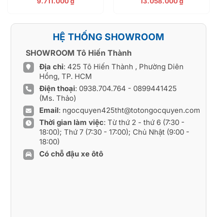
9.711.000
₫
13.058.000
₫
HỆ THỐNG SHOWROOM
SHOWROOM Tô Hiến Thành
Địa chỉ
: 425 Tô Hiến Thành , Phường Diên
Hồng, TP. HCM
Điện thoại
:
0938.704.764
-
0899441425
(Ms. Thảo)
Email
:
ngocquyen425tht@totongocquyen.com
Thời gian làm việc
: Từ thứ 2 - thứ 6 (7:30 -
18:00); Thứ 7 (7:30 - 17:00); Chủ Nhật (9:00 -
18:00)
Có chỗ đậu xe ôtô