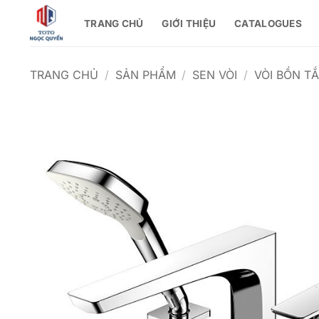
Bỏ
TRANG CHỦ
GIỚI THIỆU
CATALOGUES
qua
nội
dung
TRANG CHỦ
/
SẢN PHẨM
/
SEN VÒI
/
VÒI BỒN T