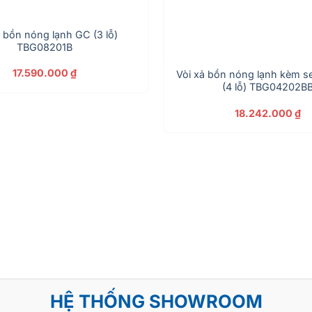
ả bồn nóng lạnh GC (3 lỗ)
TBG08201B
17.590.000
₫
Vòi xả bồn nóng lạnh kèm s
(4 lỗ) TBG04202B
18.242.000
₫
HỆ THỐNG SHOWROOM