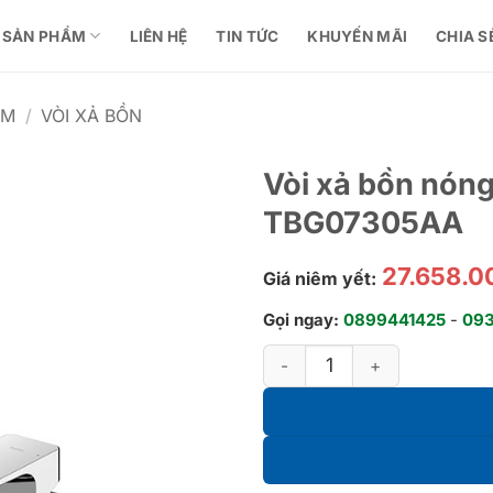
SẢN PHẨM
LIÊN HỆ
TIN TỨC
KHUYẾN MÃI
CHIA S
ẮM
/
VÒI XẢ BỒN
Vòi xả bồn nóng
TBG07305AA
27.658.
Giá niêm yết:
Gọi ngay:
0899441425
-
09
Vòi xả bồn nóng lạnh kèm sen