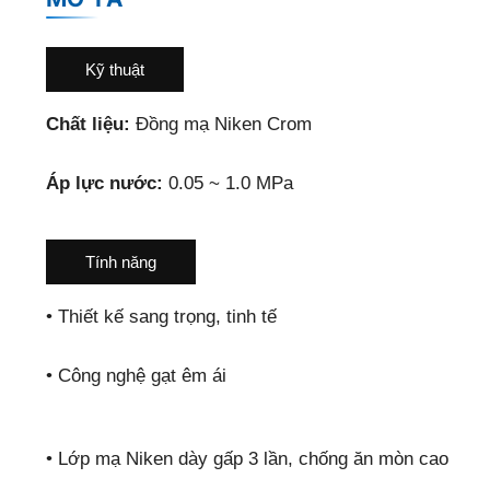
Kỹ thuật
Chất liệu:
Đồng mạ Niken Crom
Áp lực nước:
0.05 ~ 1.0 MPa
Tính năng
•
Thiết kế sang trọng, tinh tế
•
Công nghệ gạt êm ái
•
Lớp mạ Niken dày gấp 3 lần, chống ăn mòn cao