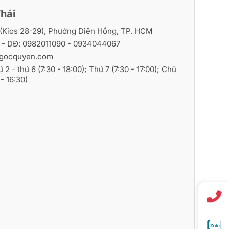
hái
i (Kios 28-29), Phường Diên Hồng, TP. HCM
6
- DĐ:
0982011090
-
0934044067
gocquyen.com
ứ 2 - thứ 6 (7:30 - 18:00); Thứ 7 (7:30 - 17:00); Chủ
- 16:30)