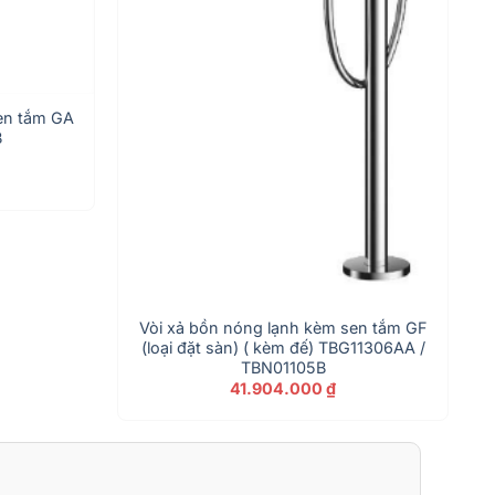
en tắm GA
B
Vòi xả bồn nóng lạnh kèm sen tắm GF
(loại đặt sàn) ( kèm đế) TBG11306AA /
TBN01105B
41.904.000
₫