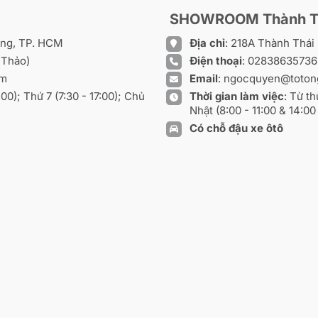
SHOWROOM Thành T
ồng, TP. HCM
Địa chỉ
: 218A Thành Thá
 Thảo)
Điện thoại
:
0283863573
om
Email
:
ngocquyen@toton
8:00); Thứ 7 (7:30 - 17:00); Chủ
Thời gian làm việc
: Từ th
Nhật (8:00 - 11:00 & 14:00 
Có chỗ đậu xe ôtô