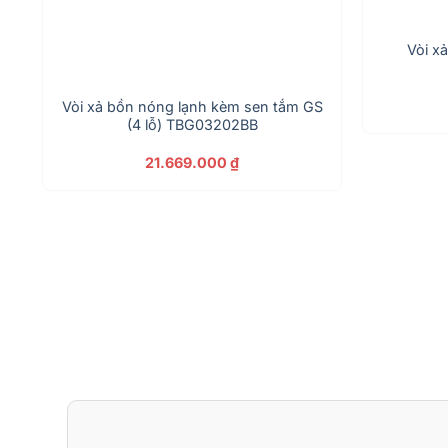
Vòi x
Vòi xả bồn nóng lạnh kèm sen tắm GS
(4 lỗ) TBG03202BB
21.669.000
₫