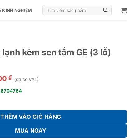
Tìm
Ẻ KINH NGHIỆM
kiếm:
 lạnh kèm sen tắm GE (3 lỗ)
₫
000
(đã có VAT)
38704764
 tắm GE (3 lỗ) TBG07305AA số lượng
THÊM VÀO GIỎ HÀNG
MUA NGAY