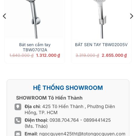
Bát sen cầm tay
BÁT SEN TAY TBW02005V
TBW07012A
Giá
Giá
Giá
Giá
1.640.000
₫
1.312.000
₫
3.319.000
₫
2.655.000
₫
gốc
hiện
gốc
hiện
là:
tại
là:
tại
1.640.000 ₫.
là:
3.319.000 ₫.
là:
n
1.312.000 ₫.
2.65
08.000 ₫.
HỆ THỐNG SHOWROOM
SHOWROOM Tô Hiến Thành
Địa chỉ
: 425 Tô Hiến Thành , Phường Diên
Hồng, TP. HCM
Điện thoại
:
0938.704.764
-
0899441425
(Ms. Thảo)
Email
:
ngocquyen425tht@totongocquyen.com