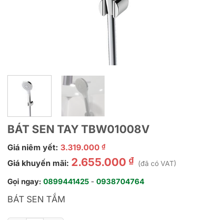
BÁT SEN TAY TBW01008V
Giá niêm yết:
3.319.000
₫
₫
2.655.000
Giá khuyến mãi:
(đã có VAT)
Gọi ngay:
0899441425
-
0938704764
BÁT SEN TẮM