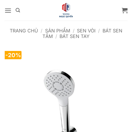
Bỏ
qua
nội
dung
TRANG CHỦ
/
SẢN PHẨM
/
SEN VÒI
/
BÁT SEN
TẮM
/
BÁT SEN TAY
-20%