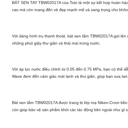
BÁT SEN TAY TBW02017A của Toto là một sự kết hợp hoàn hảo gi
cao mà còn mang đến vẻ đẹp mạnh mẽ và sang trọng cho khôn
Với dáng hình trụ thanh thoát, bát sen tắm TBW02017A gợi lên
những phút giây thư giãn và thải mái trong nước.
Với áp lực nước điều chỉnh từ 0.05 đến 0.75 MPa, bạn có thể
Wave đem đến cảm giác mát lạnh và thư giãn, giúp bạn xua tan
Bát sen tắm TBW02017A được trang bị lớp mạ Niken-Crom bền 
còn giúp bảo vệ sản phẩm khỏi các tác động bên ngoài như gỉ s