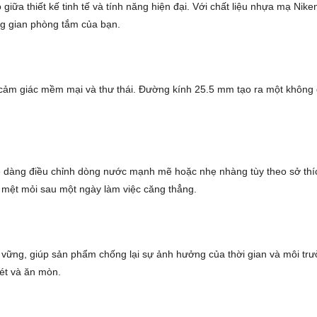
ữa thiết kế tinh tế và tính năng hiện đại. Với chất liệu nhựa mạ Ni
g gian phòng tắm của bạn.
 cảm giác mềm mại và thư thái. Đường kính 25.5 mm tạo ra một không g
 dễ dàng điều chỉnh dòng nước mạnh mẽ hoặc nhẹ nhàng tùy theo sở th
 mệt mỏi sau một ngày làm việc căng thẳng.
vững, giúp sản phẩm chống lại sự ảnh hưởng của thời gian và môi t
ét và ăn mòn.