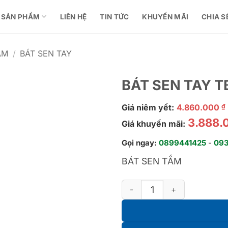
SẢN PHẨM
LIÊN HỆ
TIN TỨC
KHUYẾN MÃI
CHIA S
ẮM
/
BÁT SEN TAY
BÁT SEN TAY 
Giá niêm yết:
4.860.000
₫
3.888.
Giá khuyến mãi:
Gọi ngay:
0899441425
-
09
BÁT SEN TẮM
BÁT SEN TAY TBW02017A số 