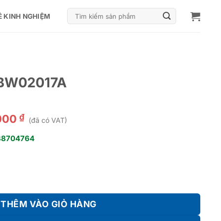
Tìm
Ẻ KINH NGHIỆM
kiếm:
TBW02017A
₫
000
(đã có VAT)
38704764
lượng
THÊM VÀO GIỎ HÀNG