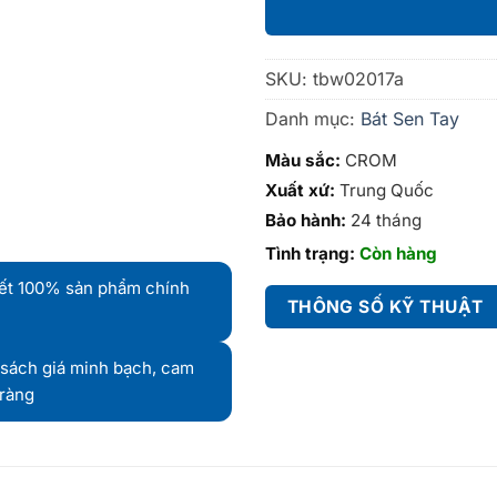
SKU:
tbw02017a
Danh mục:
Bát Sen Tay
Màu sắc:
CROM
Xuất xứ:
Trung Quốc
Bảo hành:
24 tháng
Tình trạng:
Còn hàng
ết 100% sản phẩm chính
THÔNG SỐ KỸ THUẬT
sách giá minh bạch, cam
 ràng