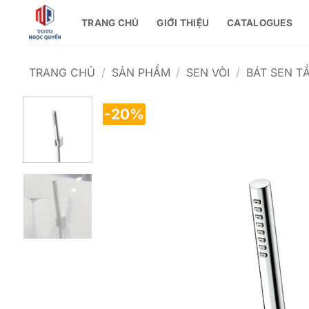
Bỏ
TRANG CHỦ
GIỚI THIỆU
CATALOGUES
qua
nội
dung
TRANG CHỦ
/
SẢN PHẨM
/
SEN VÒI
/
BÁT SEN T
-20%