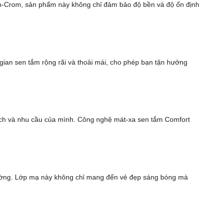
ken-Crom, sản phẩm này không chỉ đảm bảo độ bền và độ ổn định
ian sen tắm rộng rãi và thoải mái, cho phép bạn tận hưởng
ích và nhu cầu của mình. Công nghệ mát-xa sen tắm Comfort
rường. Lớp mạ này không chỉ mang đến vẻ đẹp sáng bóng mà