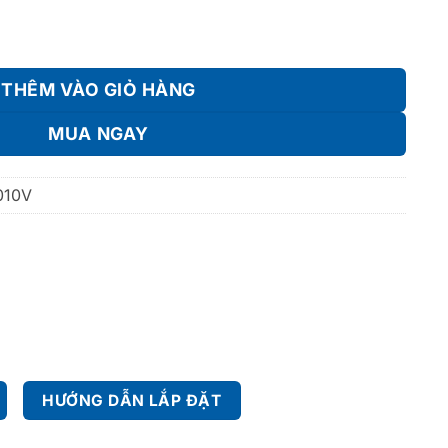
lượng
THÊM VÀO GIỎ HÀNG
MUA NGAY
010V
HƯỚNG DẪN LẮP ĐẶT