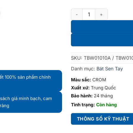
BÁT SEN TAY TBW01010V số 
SKU:
TBW01010A / TBW01
Danh mục:
Bát Sen Tay
ết 100% sản phẩm chính
Màu sắc:
CROM
Xuất xứ:
Trung Quốc
Bảo hành:
24 tháng
sách giá minh bạch, cam
Tình trạng:
Còn hàng
 ràng
THÔNG SỐ KỸ THUẬT