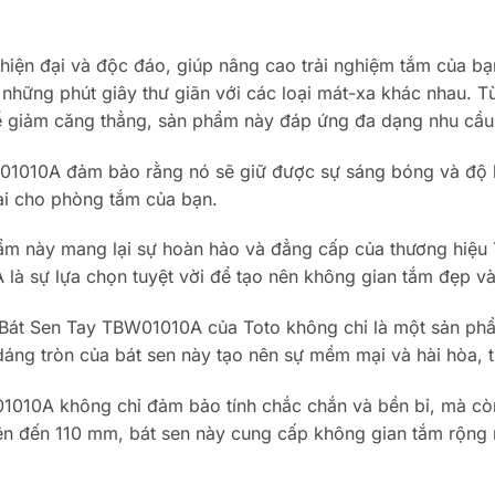
hiện đại và độc đáo, giúp nâng cao trải nghiệm tắm của 
hững phút giây thư giãn với các loại mát-xa khác nhau. T
ể giảm căng thẳng, sản phẩm này đáp ứng đa dạng nhu cầu
W01010A đảm bảo rằng nó sẽ giữ được sự sáng bóng và độ b
ài cho phòng tắm của bạn.
 này mang lại sự hoàn hảo và đẳng cấp của thương hiệu Toto
à sự lựa chọn tuyệt vời để tạo nên không gian tắm đẹp và 
Bát Sen Tay TBW01010A của Toto không chỉ là một sản ph
dáng tròn của bát sen này tạo nên sự mềm mại và hài hòa, t
1010A không chỉ đảm bảo tính chắc chắn và bền bỉ, mà cò
ên đến 110 mm, bát sen này cung cấp không gian tắm rộng rã