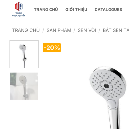
Bỏ
TRANG CHỦ
GIỚI THIỆU
CATALOGUES
qua
nội
dung
TRANG CHỦ
/
SẢN PHẨM
/
SEN VÒI
/
BÁT SEN T
-20%