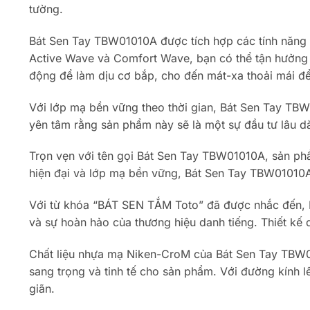
tường.
Bát Sen Tay TBW01010A được tích hợp các tính năng 
Active Wave và Comfort Wave, bạn có thể tận hưởng n
động để làm dịu cơ bắp, cho đến mát-xa thoải mái đ
Với lớp mạ bền vững theo thời gian, Bát Sen Tay TB
yên tâm rằng sản phẩm này sẽ là một sự đầu tư lâu d
Trọn vẹn với tên gọi Bát Sen Tay TBW01010A, sản phẩm
hiện đại và lớp mạ bền vững, Bát Sen Tay TBW01010A l
Với từ khóa “BÁT SEN TẮM Toto” đã được nhắc đến, 
và sự hoàn hảo của thương hiệu danh tiếng. Thiết kế 
Chất liệu nhựa mạ Niken-CroM của Bát Sen Tay TBW0
sang trọng và tinh tế cho sản phẩm. Với đường kính l
giãn.