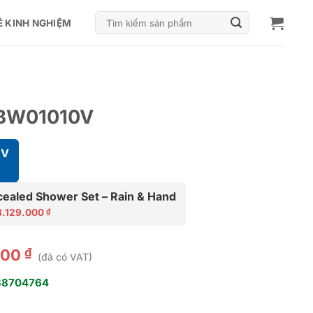
Tìm
Ẻ KINH NGHIỆM
kiếm:
TBW01010V
0V
iá
iện
ealed Shower Set – Rain & Hand
i
8.129.000
:
₫
.291.000 ₫.
₫
000
(đã có VAT)
38704764