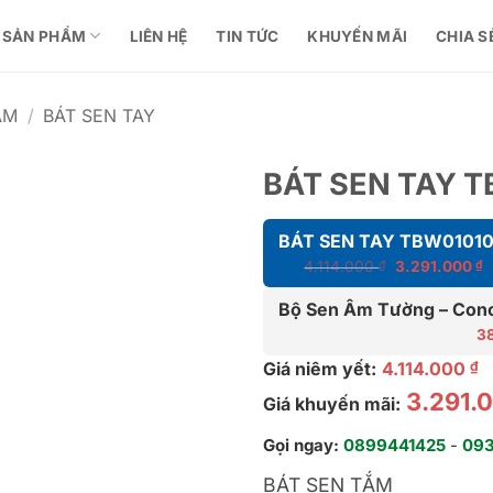
SẢN PHẨM
LIÊN HỆ
TIN TỨC
KHUYẾN MÃI
CHIA S
ẮM
/
BÁT SEN TAY
BÁT SEN TAY 
BÁT SEN TAY TBW0101
Giá
G
4.114.000
₫
3.291.000
₫
gốc
h
Bộ Sen Âm Tường – Conc
là:
tạ
4.114.000 ₫.
3
là
3
Giá niêm yết:
4.114.000
₫
3.291.
Giá khuyến mãi:
Gọi ngay:
0899441425
-
09
BÁT SEN TẮM